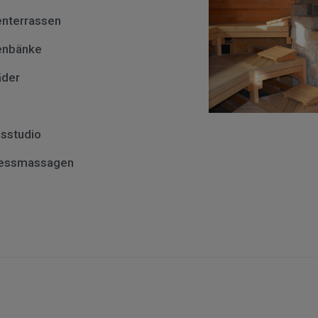
nterrassen
enbänke
äder
o
ssstudio
nessmassagen