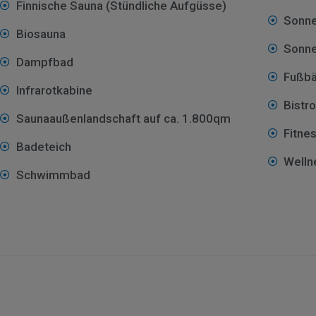
Finnische Sauna (Stündliche Aufgüsse)
Sonne
Biosauna
Sonn
Dampfbad
Fußb
Infrarotkabine
Bistr
Saunaaußenlandschaft auf ca. 1.800qm
Fitne
Badeteich
Well
Schwimmbad