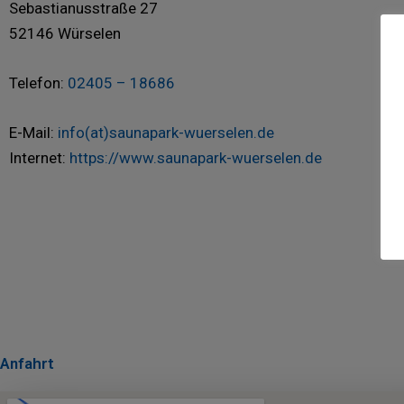
Sebastianusstraße 27
52146 Würselen
Telefon:
02405 – 18686
E-Mail:
info(at)saunapark-wuerselen.de
Internet:
https://www.saunapark-wuerselen.de
Anfahrt