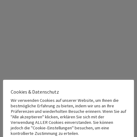
Finnische Blocksauna
Cookies & Datenschutz
Wir verwenden Cookies auf unserer Website, um Ihnen die
Der Begriff „Sauna” entstammt dem Finnischen und
bestmögliche Erfahrung zu bieten, indem wir uns an Ihre
Präferenzen und wiederholten Besuche erinnern. Wenn Sie auf
bedeutet „Raum aus Holz”. Daher ist die finnische
"Alle akzeptieren" klicken, erklären Sie sich mit der
Blocksauna die traditionelle Form des Schwitzens. Der
Verwendung ALLER Cookies einverstanden. Sie können
jedoch die "Cookie-Einstellungen" besuchen, um eine
Raum verströmt den Duft erstklassiger finnischer
kontrollierte Zustimmung zu erteilen.