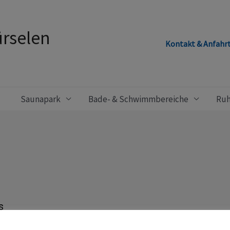
rselen
Kontakt & Anfahr
Saunapark
Bade- & Schwimmbereiche
Ruh
s
r Kapazität