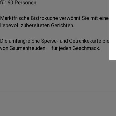
für 60 Personen.
Marktfrische Bistroküche verwöhnt Sie mit einer A
liebevoll zubereiteten Gerichten.
Die umfangreiche Speise- und Getränkekarte bietet
von Gaumenfreuden – für jeden Geschmack.