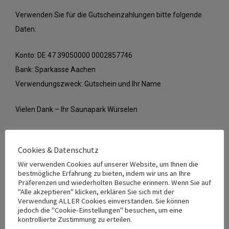
Verwenden Sie für die Gutscheinzahlungen bitte folgende
Daten:
Konto: DE 47 39050000 0002857746
Bank: Sparkasse Aachen
Verwendungszweck: Gutschein und Ihr Name
Vielen Dank – Ihr Saunapark Würselen
Cookies & Datenschutz
Gutschein bestellen
Wir verwenden Cookies auf unserer Website, um Ihnen die
bestmögliche Erfahrung zu bieten, indem wir uns an Ihre
Präferenzen und wiederholten Besuche erinnern. Wenn Sie auf
Name
*
"Alle akzeptieren" klicken, erklären Sie sich mit der
Verwendung ALLER Cookies einverstanden. Sie können
jedoch die "Cookie-Einstellungen" besuchen, um eine
kontrollierte Zustimmung zu erteilen.